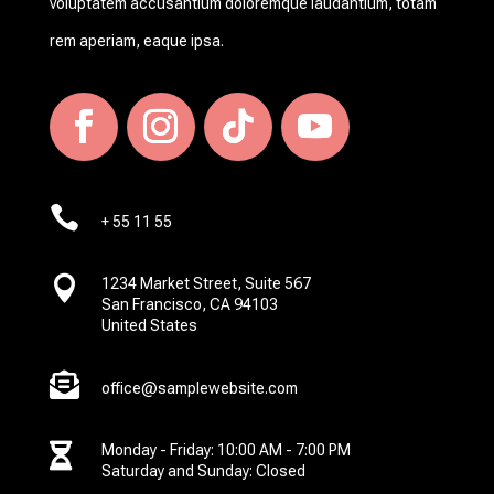
voluptatem accusantium doloremque laudantium, totam
rem aperiam, eaque ipsa.

+ 55 11 55

1234 Market Street, Suite 567
San Francisco, CA 94103
United States

office@samplewebsite.com

Monday - Friday: 10:00 AM - 7:00 PM
Saturday and Sunday: Closed