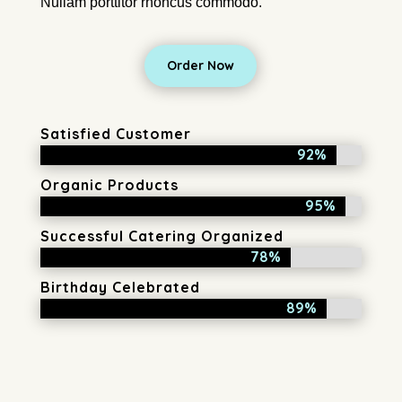
Nullam porttitor rhoncus commodo.
Order Now
Satisfied Customer
92%
92%
Organic Products
95%
95%
Successful Catering Organized
78%
78%
Birthday Celebrated
89%
89%